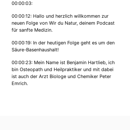
00:00:03:
00:00:12: Hallo und herzlich willkommen zur
neuen Folge von Wir du Natur, deinem Podcast
für sanfte Medizin.
00:00:19: In der heutigen Folge geht es um den
Säure-Basenhaushalt!
00:00:23: Mein Name ist Benjamin Hartlieb, ich
bin Osteopath und Heilpraktiker und mit dabei
ist auch der Arzt Biologe und Chemiker Peter
Emrich.
00:00:35: Peter in der Naturheilkunde gilt ja die
Übersäuerung des Organismus als Wegbegreiter
für viele, viele Krankheiten und Körperstörungen.
00:00:45: Selbst bei normalen Blutwerten fühlen
sich viele Menschen krank und schlapp und