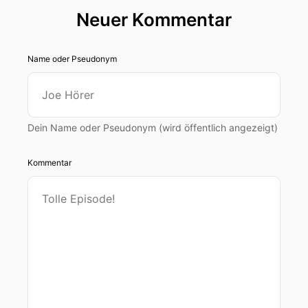
erschöpft
Neuer Kommentar
00:00:53: usw.,
Name oder Pseudonym
00:00:54: Die Liste ist lang und eine bewährte
Methode diesen umfassenden Störungen auf die
Schliche zu kommen eine Beschäftigung bzw.
Dein Name oder Pseudonym (wird öffentlich angezeigt)
00:01:03: eine Bestimmung des
Säurebasenhaushaltes unseres Körpers.
Kommentar
00:01:09: und weil dieses Thema so wichtig ist,
wie es immer mal wieder gestreift haben in
vergangenen Folgen möchten wir heute
intensiver einsteigen in dieses interessante Feld
des Sääurebasenhaushaltes und damit beginnen
das prinzipiell natürlich die Ernährung eines
zentraler Bausteins für die Art und Weise, wie
unser Körper mit der Säure umgeht.